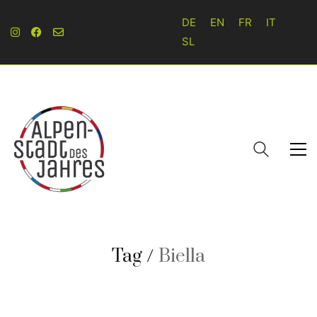
DE
EN
FR
IT
SL
Tag /
Biella