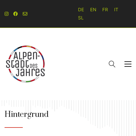
DE
EN
FR
IT
SL
Hintergrund