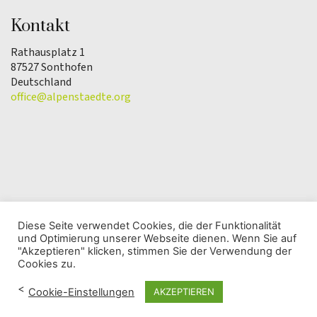
Kontakt
Rathausplatz 1
87527 Sonthofen
Deutschland
office@alpenstaedte.org
Diese Seite verwendet Cookies, die der Funktionalität
und Optimierung unserer Webseite dienen. Wenn Sie auf
© Copyright 2025 | Verein Alpenstadt des Jahres |
"Akzeptieren" klicken, stimmen Sie der Verwendung der
Datenschutzerklärung
Cookies zu.
<
Cookie-Einstellungen
AKZEPTIEREN