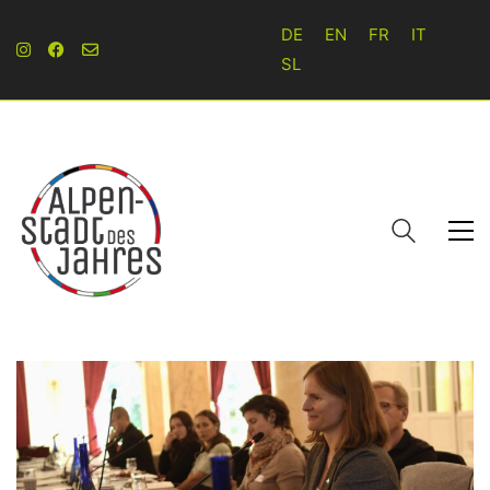
DE
EN
FR
IT
SL