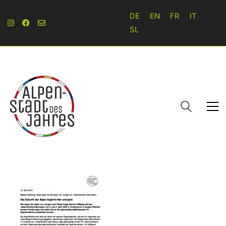
DE
EN
FR
IT
SL