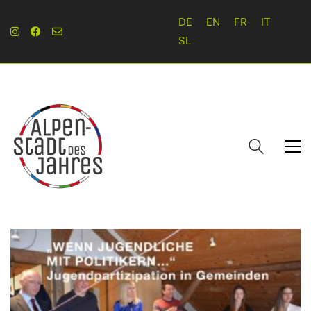
DE
EN
FR
IT
SL