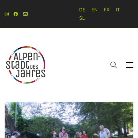
DE
EN
FR
IT
SL