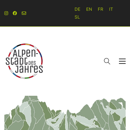
DE
EN
FR
IT
SL