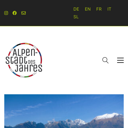
DE
EN
FR
IT
SL