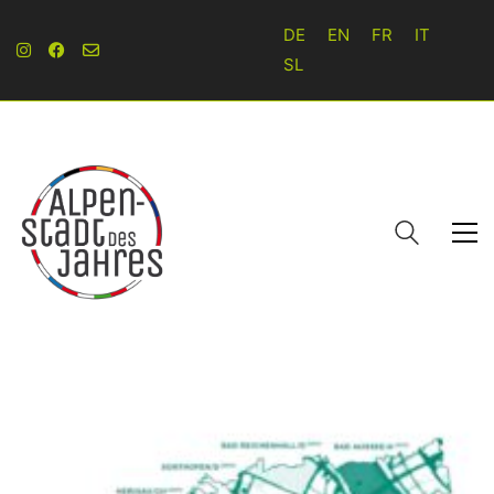
DE
EN
FR
IT
SL