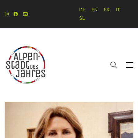
DE
EN
FR
IT
SL