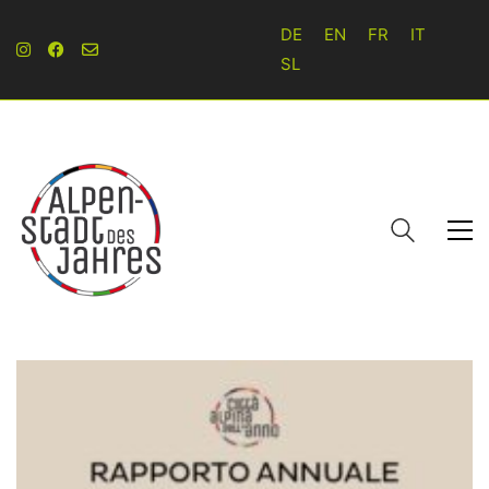
DE
EN
FR
IT
SL