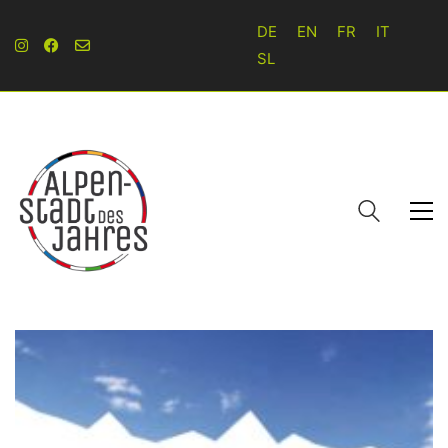
DE
EN
FR
IT
SL