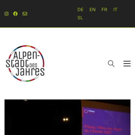
DE
EN
FR
IT
SL