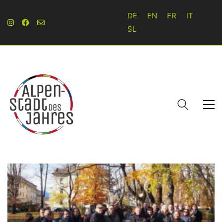
DE
EN
FR
IT
SL