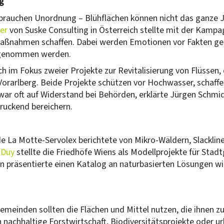
g
rauchen Unordnung – Blühflächen können nicht das ganze Ja
er
von Suske Consulting in Österreich stellte mit der Kampa
aßnahmen schaffen. Dabei werden Emotionen vor Fakten ges
itgenommen werden.
im Fokus zweier Projekte zur Revitalisierung von Flüssen,
Vorarlberg. Beide Projekte schützen vor Hochwasser, schaff
zwar oft auf Widerstand bei Behörden, erklärte Jürgen Schm
druckend bereichern.
 La Motte-Servolex berichtete von Mikro-Wäldern, Slackline
 Duy
stellte die Friedhöfe Wiens als Modellprojekte für Sta
n präsentierte einen Katalog an naturbasierten Lösungen wi
emeinden sollten die Flächen und Mittel nutzen, die ihnen z
 nachhaltige Forstwirtschaft, Biodiversitätsprojekte oder ur