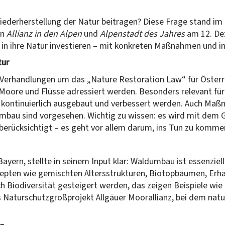
ederherstellung der Natur beitragen? Diese Frage stand im
en
Allianz in den Alpen
und
Alpenstadt des Jahres
am 12. Dez
in ihre Natur investieren – mit konkreten Maßnahmen und ins
tur
Verhandlungen um das „Nature Restoration Law“ für Österre
Moore und Flüsse adressiert werden. Besonders relevant für
se kontinuierlich ausgebaut und verbessert werden. Auch Ma
au sind vorgesehen. Wichtig zu wissen: es wird mit dem Ge
berücksichtigt – es geht vor allem darum, ins Tun zu kommen
Bayern, stellte in seinem Input klar: Waldumbau ist essenz
pten wie gemischten Altersstrukturen, Biotopbäumen, Erhal
h Biodiversität gesteigert werden, das zeigen Beispiele wie
s Naturschutzgroßprojekt Allgäuer Moorallianz, bei dem nat