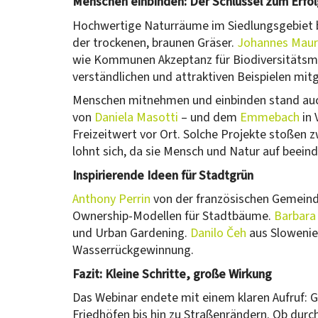
Menschen einbinden: Der Schlüssel zum Erfol
Hochwertige Naturräume im Siedlungsgebiet b
der trockenen, braunen Gräser.
Johannes Maur
wie Kommunen Akzeptanz für Biodiversitätsm
verständlichen und attraktiven Beispielen m
Menschen mitnehmen und einbinden stand auch 
von
Daniela Masotti
– und dem
Emmebach
in 
Freizeitwert vor Ort. Solche Projekte stoßen 
lohnt sich, da sie Mensch und Natur auf beein
Inspirierende Ideen für Stadtgrün
Anthony Perrin
von der französischen Gemeinde
Ownership-Modellen für Stadtbäume.
Barbara
und Urban Gardening.
Danilo Čeh
aus Slowenie
Wasserrückgewinnung.
Fazit: Kleine Schritte, große Wirkung
Das Webinar endete mit einem klaren Aufruf: G
Friedhöfen bis hin zu Straßenrändern. Ob durch