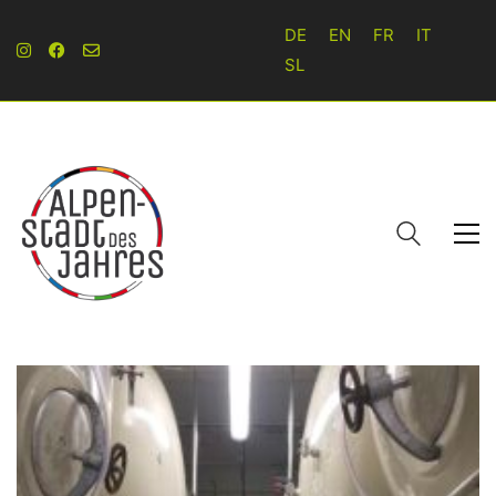
DE
EN
FR
IT
SL