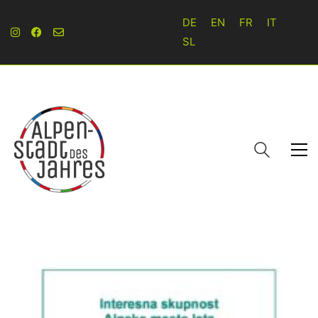
DE
EN
FR
IT
SL