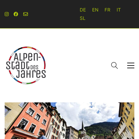
DE
EN
FR
IT
SL