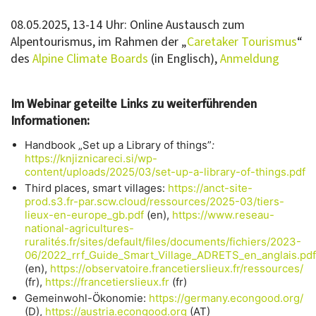
08.05.2025, 13-14 Uhr: Online Austausch zum
Alpentourismus, im Rahmen der „
Caretaker Tourismus
“
des
Alpine Climate Boards
(in Englisch),
Anmeldung
Im Webinar geteilte Links zu weiterführenden
Informationen:
Handbook „Set up a Library of things”
:
https://knjiznicareci.si/wp-
content/uploads/2025/03/set-up-a-library-of-things.pdf
Third places, smart villages:
https://anct-site-
prod.s3.fr-par.scw.cloud/ressources/2025-03/tiers-
lieux-en-europe_gb.pdf
(en),
https://www.reseau-
national-agricultures-
ruralités.fr/sites/default/files/documents/fichiers/2023-
06/2022_rrf_Guide_Smart_Village_ADRETS_en_anglais.pdf
(en),
https://observatoire.francetierslieux.fr/ressources/
(fr),
https://francetierslieux.fr
(fr)
Gemeinwohl-Ökonomie:
https://germany.econgood.org/
(D),
https://austria.econgood.org
(AT)