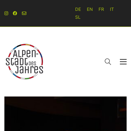
DE
EN
FR
IT
SL