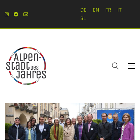
DE
EN
FR
IT
SL