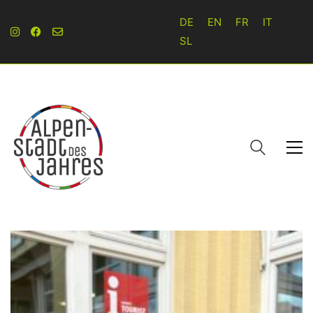
DE
EN
FR
IT
SL