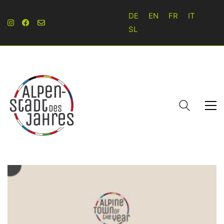
DE
EN
FR
IT
SL