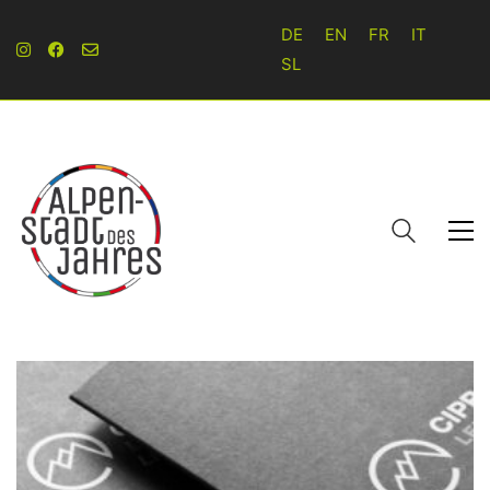
DE
EN
FR
IT
SL