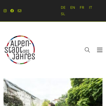
DE
EN
FR
IT
SL