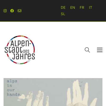
DE
EN
FR
IT
SL