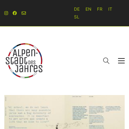
DE
EN
FR
IT
SL