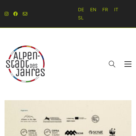
DE
EN
FR
IT
SL