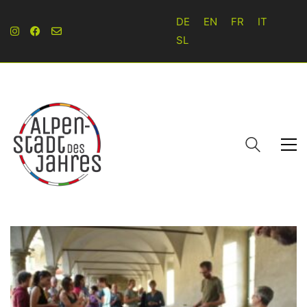
DE
EN
FR
IT
SL