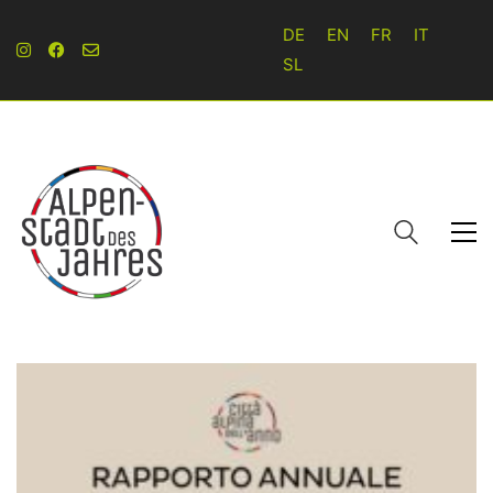
DE
EN
FR
IT
SL