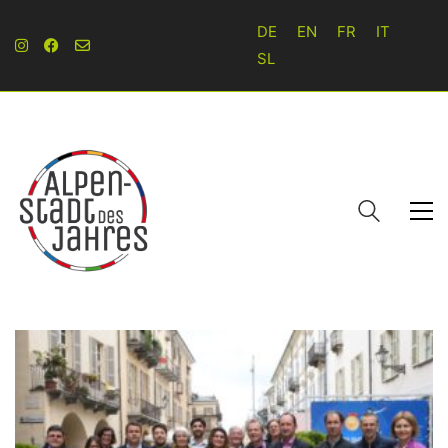
DE
EN
FR
IT
SL