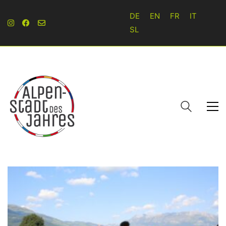
DE
EN
FR
IT
SL