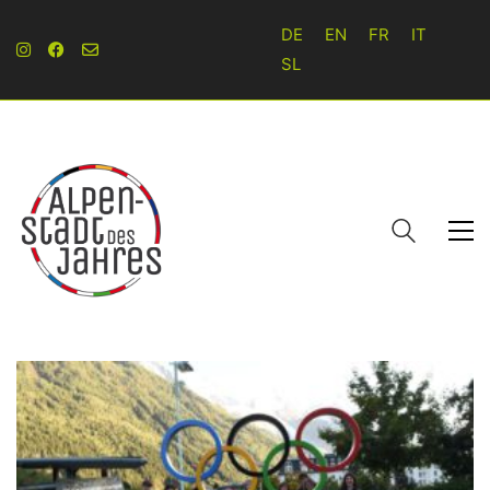
DE
EN
FR
IT
SL