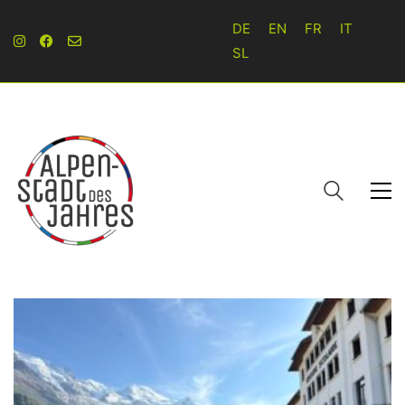
DE
EN
FR
IT
SL