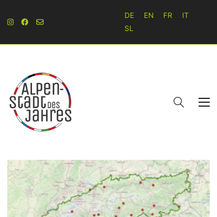
DE
EN
FR
IT
SL