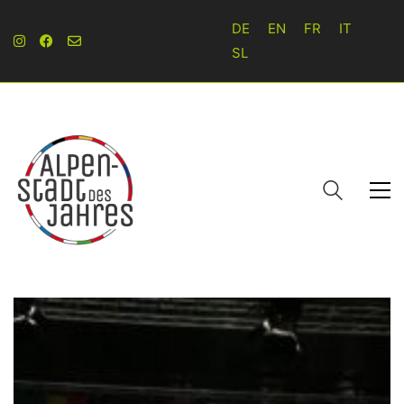
DE
EN
FR
IT
SL