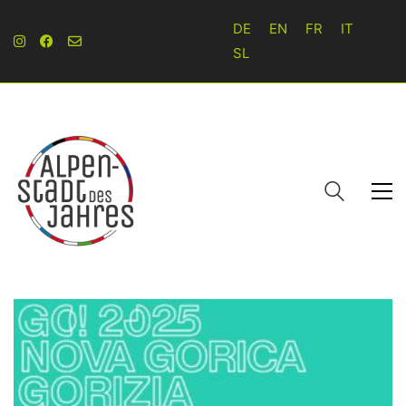
DE
EN
FR
IT
SL