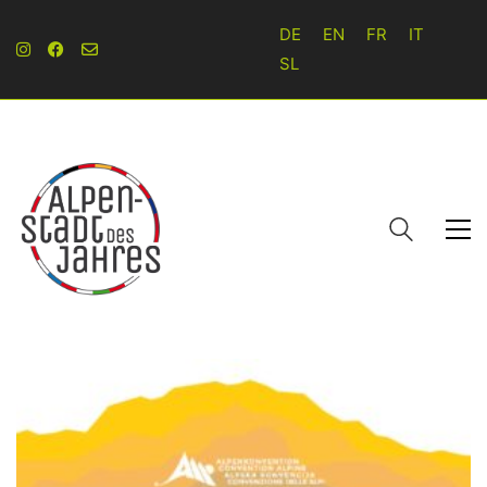
DE
EN
FR
IT
SL