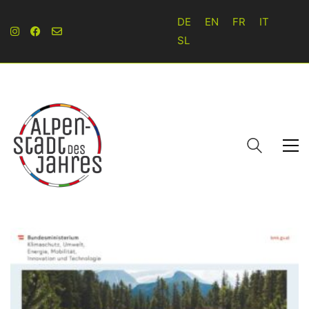
DE
EN
FR
IT
SL