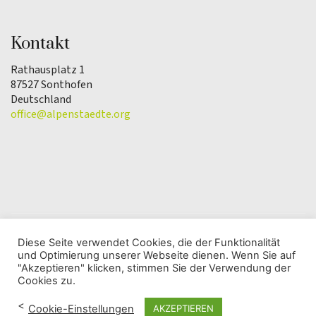
Kontakt
Rathausplatz 1
87527 Sonthofen
Deutschland
office@alpenstaedte.org
Diese Seite verwendet Cookies, die der Funktionalität
und Optimierung unserer Webseite dienen. Wenn Sie auf
© Copyright 2025 | Verein Alpenstadt des Jahres |
"Akzeptieren" klicken, stimmen Sie der Verwendung der
Datenschutzerklärung
Cookies zu.
<
Cookie-Einstellungen
AKZEPTIEREN