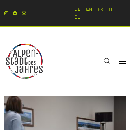
DE
EN
FR
IT
SL