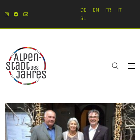
DE
EN
FR
IT
SL