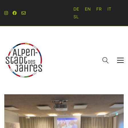
DE
EN
FR
IT
SL