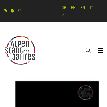
DE
EN
FR
IT
SL