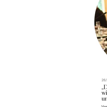
26
„D
wi
u
Ver