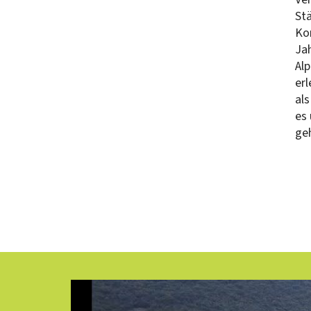
Stä
Ko
Jah
Alp
er
al
es 
geh