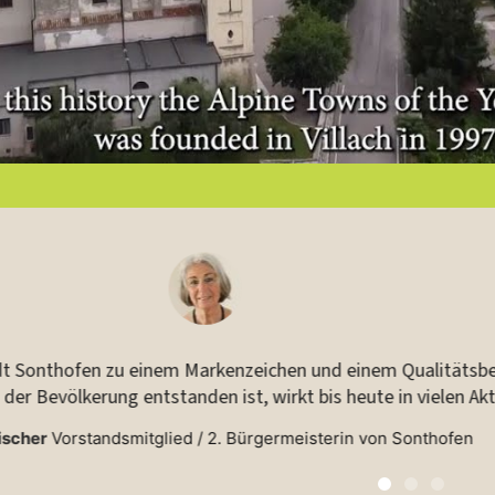
erein Alpenstadt des Jahres steht für Zusammenarbeit, geg
mit dem Ziel, die Lebensqualität unserer Bürger
Uroš Brežan
Ehemaliger Co-Präsident des Verei