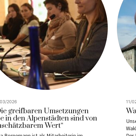
/03/2026
11/0
ie greifbaren Umsetzungen
Wa
e in den Alpenstädten sind von
Unse
nschätzbarem Wert“
Wakk
a Bornemann ist als Mitarbeiterin im
Der 