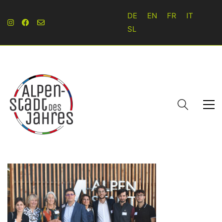
DE
EN
FR
IT
SL