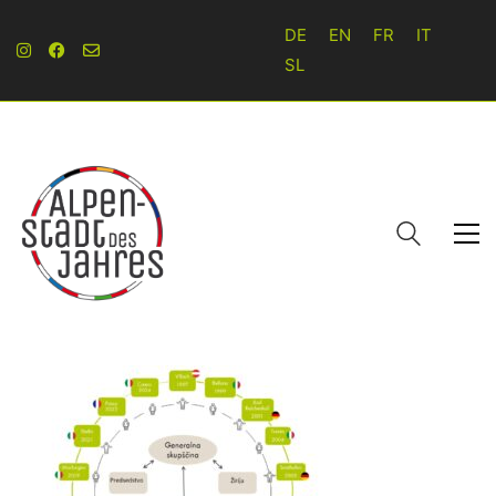
DE
EN
FR
IT
SL