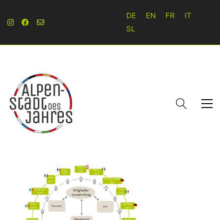
DE
EN
FR
IT
SL