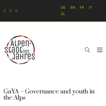
DE
EN
FR
IT
SL
GaYA – Governance and youth in
the Alps